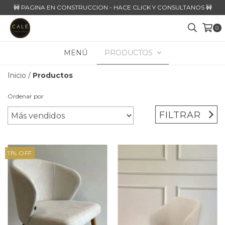
🚧 PAGINA EN CONSTRUCCION - HACE CLICK Y CONSULTANOS 🚧
0
MENÚ
PRODUCTOS
Inicio
/
Productos
Ordenar por
FILTRAR
11
%
OFF