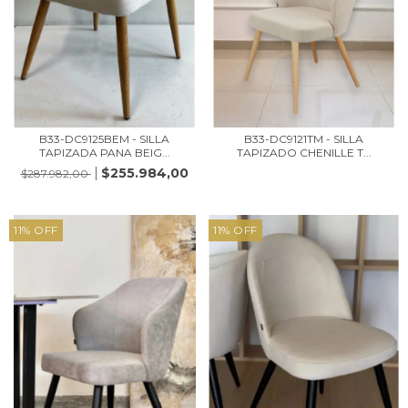
B33-DC9125BEM - SILLA
B33-DC9121TM - SILLA
TAPIZADA PANA BEIG...
TAPIZADO CHENILLE T...
$255.984,00
$287.982,00
11
%
OFF
11
%
OFF