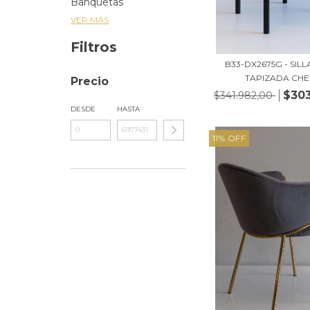
Banquetas
VER MÁS
Filtros
B33-DX2675G - SILL
TAPIZADA CHEN
Precio
$303
$341.982,00
DESDE
HASTA
11
%
OFF