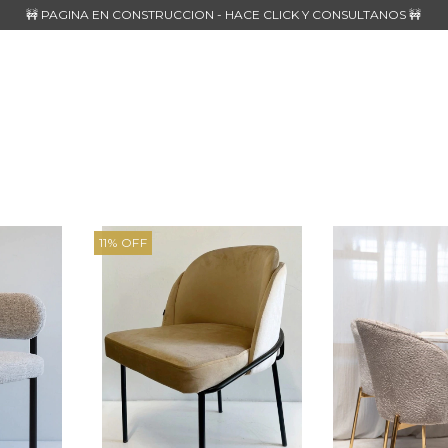
🚧 PAGINA EN CONSTRUCCION - HACE CLICK Y CONSULTANOS 🚧
11
%
OFF