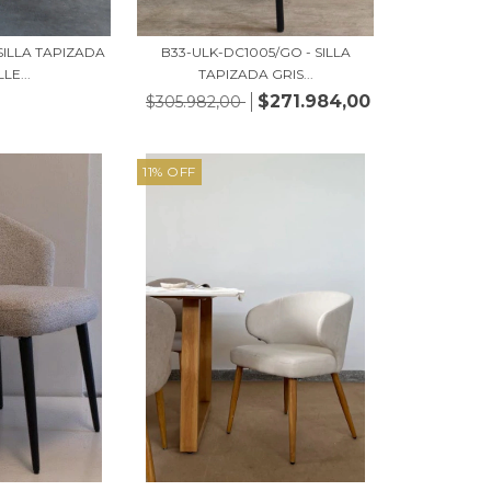
 SILLA TAPIZADA
B33-ULK-DC1005/GO - SILLA
LE...
TAPIZADA GRIS...
$271.984,00
$305.982,00
11
%
OFF