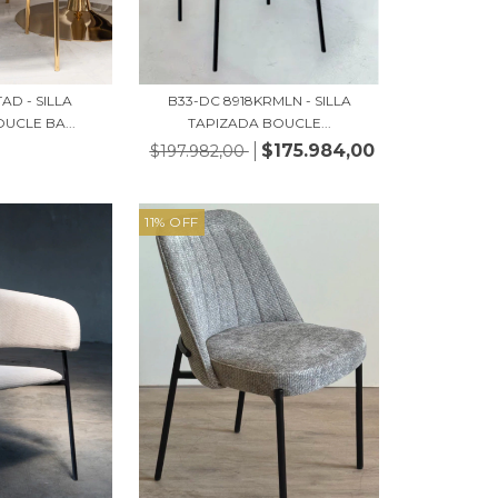
AD - SILLA
B33-DC 8918KRMLN - SILLA
UCLE BA...
TAPIZADA BOUCLE...
$175.984,00
$197.982,00
11
%
OFF