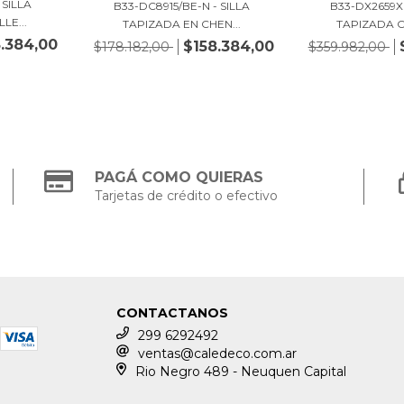
 SILLA
B33-DC8915/BE-N - SILLA
B33-DX2659X
LE...
TAPIZADA EN CHEN...
TAPIZADA C
.384,00
$158.384,00
$178.182,00
$359.982,00
PAGÁ COMO QUIERAS
Tarjetas de crédito o efectivo
CONTACTANOS
299 6292492
ventas@caledeco.com.ar
Rio Negro 489 - Neuquen Capital