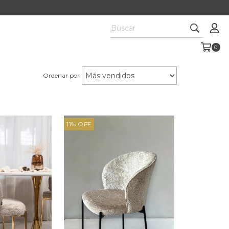
0
Ordenar por
11
%
OFF