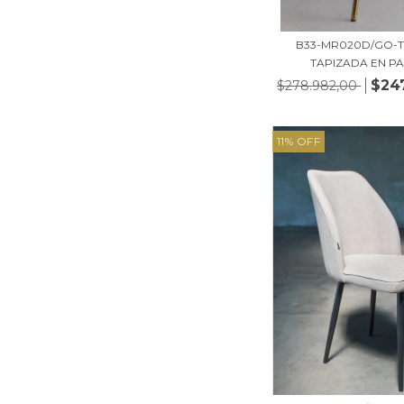
B33-MR020D/GO-T 
TAPIZADA EN PAN
$24
$278.982,00
11
%
OFF