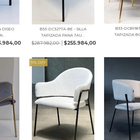
B33-DC8918T
A DISEO
B33-DC327TA-BE - SILLA
TAPIZADA BO
...
TAPIZADA PANA TAU...
.984,00
$255.984,00
$287.982,00
11
%
OFF