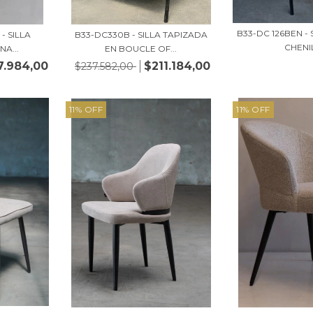
B33-DC 126BEN -
- SILLA
B33-DC330B - SILLA TAPIZADA
CHENIL
A...
EN BOUCLE OF...
7.984,00
$211.184,00
$237.582,00
11
%
OFF
11
%
OFF